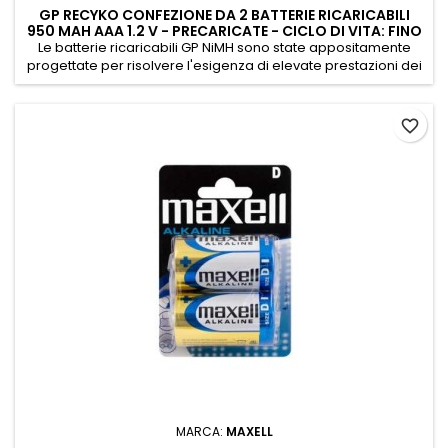
GP RECYKO CONFEZIONE DA 2 BATTERIE RICARICABILI
950 MAH AAA 1.2 V - PRECARICATE - CICLO DI VITA: FINO
A 1.000 VOLTE
Le batterie ricaricabili GP NiMH sono state appositamente
progettate per risolvere l'esigenza di elevate prestazioni dei
dispositivi elettronici di oggi, come fotocamere digitali (scatti
e durata 3 volte superiori rispetto a quelle alcaline
convenzionali), giochi MD e MP3, giocattoli, console e altri
favorite_border
dispositivi. Specifiche: -Chimica dell'idruro metallico...
MARCA:
MAXELL