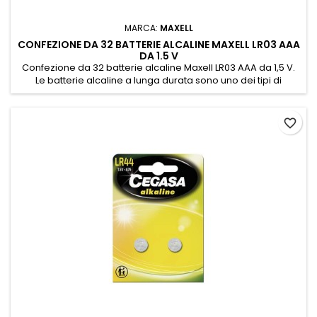
MARCA:
MAXELL
CONFEZIONE DA 32 BATTERIE ALCALINE MAXELL LR03 AAA
DA 1.5 V
Confezione da 32 batterie alcaline Maxell LR03 AAA da 1,5 V.
Le batterie alcaline a lunga durata sono uno dei tipi di
batterie più utilizzati quotidianamente. Consigliato sia per
dispositivi a basso che ad alto consumo energetico e per
dispositivi ad uso continuo come rilevatori di fumo, orologi,
favorite_border
telecomandi e molti altri gadget e applicazioni. Una...