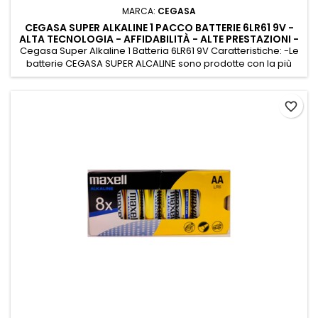
MARCA:
CEGASA
CEGASA SUPER ALKALINE 1 PACCO BATTERIE 6LR61 9V -
ALTA TECNOLOGIA - AFFIDABILITÀ - ALTE PRESTAZIONI -
MASSIME PRESTAZIO
Cegasa Super Alkaline 1 Batteria 6LR61 9V Caratteristiche: -Le
batterie CEGASA SUPER ALCALINE sono prodotte con la più
alta tecnologia disponibile sul mercato e si distinguono per
l'affidabilità e le elevate prestazioni. -Sono prodotte in
un'ampia gamma di modelli in grado di equipaggiare tutti i
favorite_border
tipi di dispositivi e di ottenere le massime prestazioni....