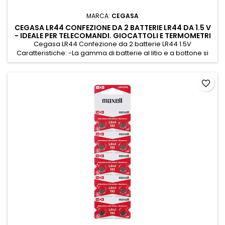
MARCA:
CEGASA
CEGASA LR44 CONFEZIONE DA 2 BATTERIE LR44 DA 1.5 V
- IDEALE PER TELECOMANDI. GIOCATTOLI E TERMOMETRI
DIGITALI
Cegasa LR44 Confezione da 2 batterie LR44 1.5V
Caratteristiche: -La gamma di batterie al litio e a bottone si
adatta a quei piccoli gadget che rendono più comoda la vita
di tutti i giorni: telecomandi, piccoli giocattoli, termometri
digitali, ecc.
favorite_border