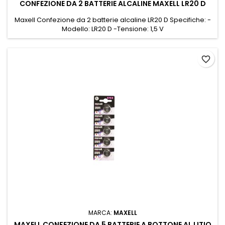
CONFEZIONE DA 2 BATTERIE ALCALINE MAXELL LR20 D
Maxell Confezione da 2 batterie alcaline LR20 D Specifiche: -
Modello: LR20 D -Tensione: 1,5 V
favorite_border
MARCA:
MAXELL
MAXELL CONFEZIONE DA 5 BATTERIE A BOTTONE AL LITIO