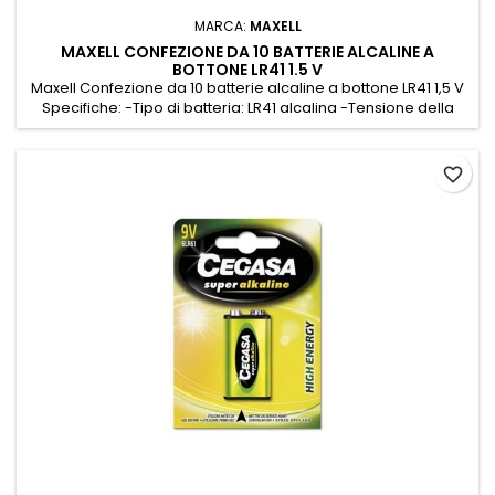
MARCA:
MAXELL
MAXELL CONFEZIONE DA 10 BATTERIE ALCALINE A
BOTTONE LR41 1.5 V
Maxell Confezione da 10 batterie alcaline a bottone LR41 1,5 V
Specifiche: -Tipo di batteria: LR41 alcalina -Tensione della
batteria: 1,5 V
favorite_border