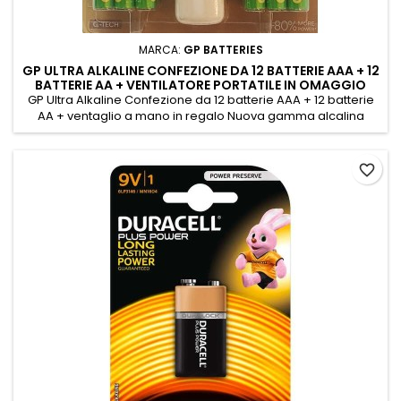
MARCA:
GP BATTERIES
GP ULTRA ALKALINE CONFEZIONE DA 12 BATTERIE AAA + 12
BATTERIE AA + VENTILATORE PORTATILE IN OMAGGIO
GP Ultra Alkaline Confezione da 12 batterie AAA + 12 batterie
AA + ventaglio a mano in regalo Nuova gamma alcalina
migliorata - Ultra. Sprigiona fino all'80% di potenza in più*,
garantendo un tempo di gioco supplementare per ogni
momento. G-TECH Sfrutta quattro potenti innovazioni
favorite_border
dall'interno verso l'esterno per una maggiore potenza.
Funzione di...