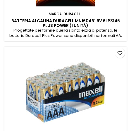
MARCA:
DURACELL
BATTERIA ALCALINA DURACELL MN1604B1 9V 6LP3146
PLUS POWER (1 UNITÀ)
Progettate per fornire quella spinta extra di potenza, le
batterie Duracell Plus Power sono disponibili nei formati AA,
AAA, C, D e 9V. Le batterie Duracell Plus Power da 9 V
forniscono alimentazione affidabile per i tuoi dispositivi di uso
quotidiano, come giocattoli meccanici, torce elettriche,
favorite_border
console per videogiochi portatili, telecomandi, lettori CD,...