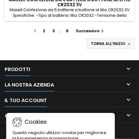
CR2032 3V
Maxell Confezione da 5 batterie a bottone al litio CR2032 3V
Specifiche: -Tipo di batteria: litio CR2032 -Tensione della
batteria: 3V
1
2
3
…
9
Successivo

TORNA ALL'INIZIO


PRODOTTI

LA NOSTRA AZIENDA

IL TUO ACCOUNT

CONTATTO
Cookies
NEWSLETTER
Questo negozio utilizza i cookie per migliorare
la tua esperienza di navigazione.