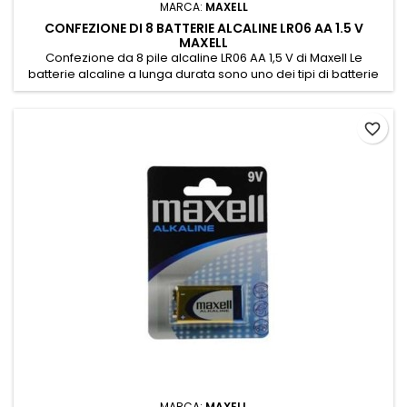
MARCA:
MAXELL
CONFEZIONE DI 8 BATTERIE ALCALINE LR06 AA 1.5 V
MAXELL
Confezione da 8 pile alcaline LR06 AA 1,5 V di Maxell Le
batterie alcaline a lunga durata sono uno dei tipi di batterie
più utilizzati nella vita quotidiana. Sono consigliate per
dispositivi a basso e alto consumo energetico e per
dispositivi a uso continuo come rilevatori di fumo, orologi,
favorite_border
telecomandi e molti altri gadget e applicazioni. Una batteria
di...
MARCA:
MAXELL