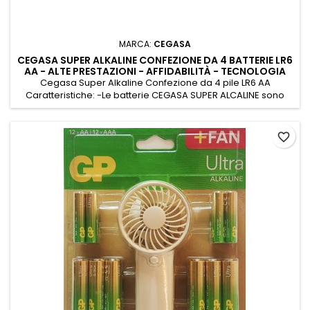
MARCA:
CEGASA
CEGASA SUPER ALKALINE CONFEZIONE DA 4 BATTERIE LR6
AA - ALTE PRESTAZIONI - AFFIDABILITÀ - TECNOLOGIA
AVANZATA
Cegasa Super Alkaline Confezione da 4 pile LR6 AA
Caratteristiche: -Le batterie CEGASA SUPER ALCALINE sono
prodotte con la più alta tecnologia disponibile sul mercato e
si distinguono per l'affidabilità e le elevate prestazioni. -Sono
prodotte in un'ampia gamma di modelli in grado di
favorite_border
equipaggiare tutti i tipi di dispositivi e di ottenere le
massime...